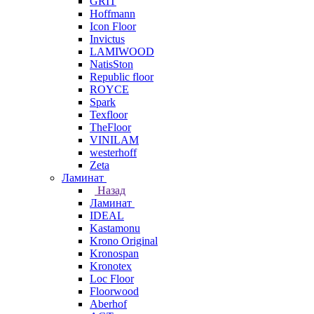
GRIT
Hoffmann
Icon Floor
Invictus
LAMIWOOD
NatisSton
Republic floor
ROYCE
Spark
Texfloor
TheFloor
VINILAM
westerhoff
Zeta
Ламинат
Назад
Ламинат
IDEAL
Kastamonu
Krono Original
Kronospan
Kronotex
Loc Floor
Floorwood
Aberhof