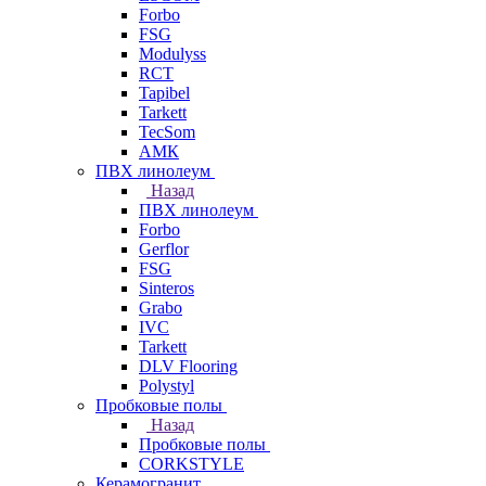
Forbo
FSG
Modulyss
RCT
Tapibel
Tarkett
TecSom
АМК
ПВХ линолеум
Назад
ПВХ линолеум
Forbo
Gerflor
FSG
Sinteros
Grabo
IVC
Tarkett
DLV Flooring
Polystyl
Пробковые полы
Назад
Пробковые полы
CORKSTYLE
Керамогранит