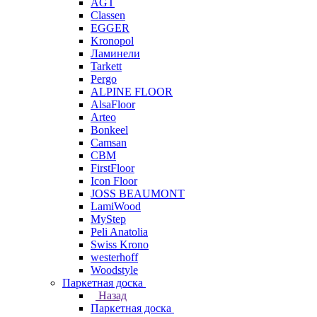
AGT
Classen
EGGER
Kronopol
Ламинели
Tarkett
Pergo
ALPINE FLOOR
AlsaFloor
Arteo
Bonkeel
Camsan
CBM
FirstFloor
Icon Floor
JOSS BEAUMONT
LamiWood
MyStep
Peli Anatolia
Swiss Krono
westerhoff
Woodstyle
Паркетная доска
Назад
Паркетная доска