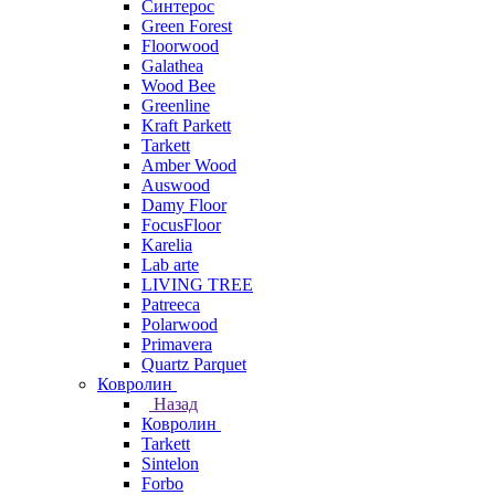
Синтерос
Green Forest
Floorwood
Galathea
Wood Bee
Greenline
Kraft Parkett
Tarkett
Amber Wood
Auswood
Damy Floor
FocusFloor
Karelia
Lab arte
LIVING TREE
Patreeca
Polarwood
Primavera
Quartz Parquet
Ковролин
Назад
Ковролин
Tarkett
Sintelon
Forbo