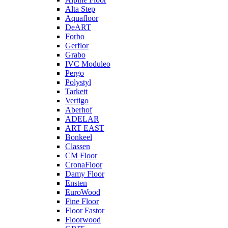
Alta Step
Aquafloor
DeART
Forbo
Gerflor
Grabo
IVC Moduleo
Pergo
Polystyl
Tarkett
Vertigo
Aberhof
ADELAR
ART EAST
Bonkeel
Classen
CM Floor
CronaFloor
Damy Floor
Ensten
EuroWood
Fine Floor
Floor Fastor
Floorwood