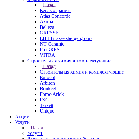
Назад
Керамогранит
Atlas Concorde
Axima
Belleza
GRESSE
LB LB lasselsbergergroup
NT Ceramic
ProGRES
VITRA
Строительная химия и комплектующие
Назад
Строительная химия и комплектующие
Eurocol
Arbiton
Bonkeel
Forbo Arlok
FSG
Tarkett
Unique
Акции
Услуги
Назад
Услуги
Выездная демонстрация образцов