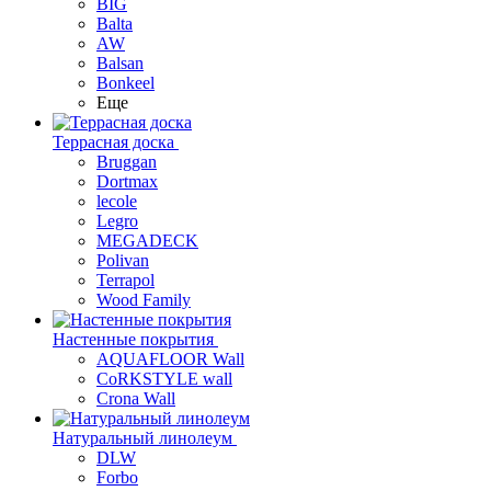
BIG
Balta
AW
Balsan
Bonkeel
Еще
Террасная доска
Bruggan
Dortmax
lecole
Legro
MEGADECK
Polivan
Terrapol
Wood Family
Настенные покрытия
AQUAFLOOR Wall
CoRKSTYLE wall
Crona Wall
Натуральный линолеум
DLW
Forbo