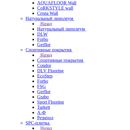
AQUAFLOOR Wall
CoRKSTYLE wall
Crona Wall
Натуральный линолеум
Назад
Натуральный линолеум
DLW
Forbo
Gerflor
Спортивные покрытия
Назад
Спортивные покрытия
Condor
DLV Flooring
EcoStep
Forbo
FSG
Gerflor
Grabo
Sport Flooring
Tarkett
А-Ф
Резипол
SPC-плитка
Назад