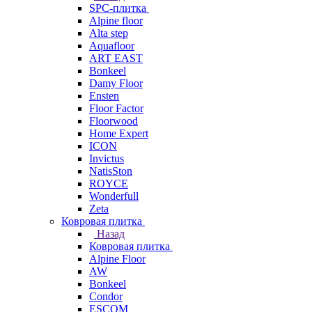
SPC-плитка
Alpine floor
Alta step
Aquafloor
ART EAST
Bonkeel
Damy Floor
Ensten
Floor Factor
Floorwood
Home Expert
ICON
Invictus
NatisSton
ROYCE
Wonderfull
Zeta
Ковровая плитка
Назад
Ковровая плитка
Alpine Floor
AW
Bonkeel
Condor
ESCOM