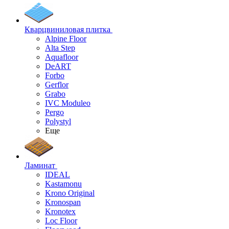
Кварцвиниловая плитка
Alpine Floor
Alta Step
Aquafloor
DeART
Forbo
Gerflor
Grabo
IVC Moduleo
Pergo
Polystyl
Еще
Ламинат
IDEAL
Kastamonu
Krono Original
Kronospan
Kronotex
Loc Floor