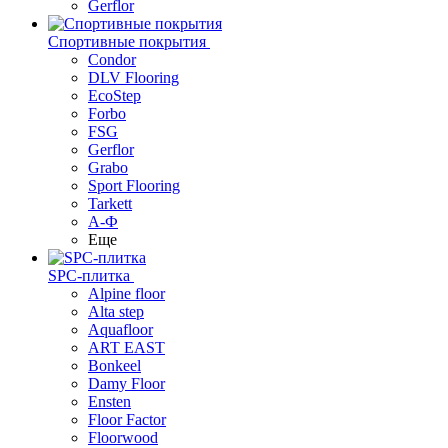
Gerflor
Спортивные покрытия
Condor
DLV Flooring
EcoStep
Forbo
FSG
Gerflor
Grabo
Sport Flooring
Tarkett
А-Ф
Еще
SPC-плитка
Alpine floor
Alta step
Aquafloor
ART EAST
Bonkeel
Damy Floor
Ensten
Floor Factor
Floorwood