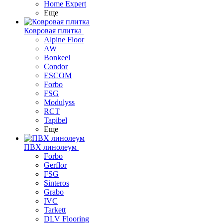
Home Expert
Еще
Ковровая плитка
Alpine Floor
AW
Bonkeel
Condor
ESCOM
Forbo
FSG
Modulyss
RCT
Tapibel
Еще
ПВХ линолеум
Forbo
Gerflor
FSG
Sinteros
Grabo
IVC
Tarkett
DLV Flooring