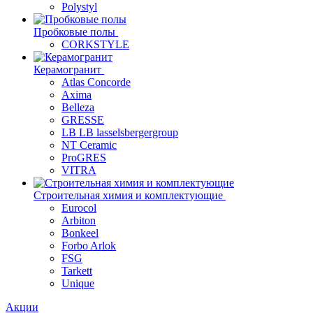
Polystyl
Пробковые полы
CORKSTYLE
Керамогранит
Atlas Concorde
Axima
Belleza
GRESSE
LB LB lasselsbergergroup
NT Ceramic
ProGRES
VITRA
Строительная химия и комплектующие
Eurocol
Arbiton
Bonkeel
Forbo Arlok
FSG
Tarkett
Unique
Акции