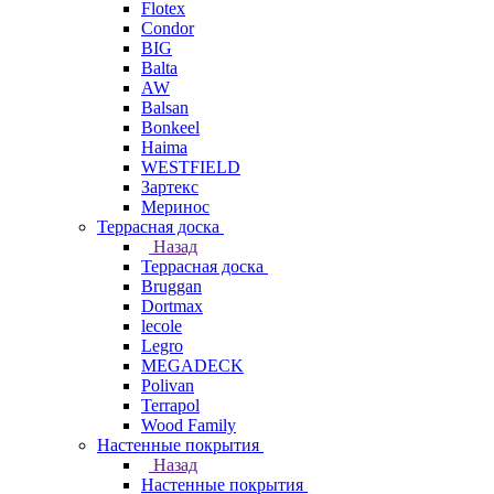
Flotex
Condor
BIG
Balta
AW
Balsan
Bonkeel
Haima
WESTFIELD
Зартекс
Меринос
Террасная доска
Назад
Террасная доска
Bruggan
Dortmax
lecole
Legro
MEGADECK
Polivan
Terrapol
Wood Family
Настенные покрытия
Назад
Настенные покрытия