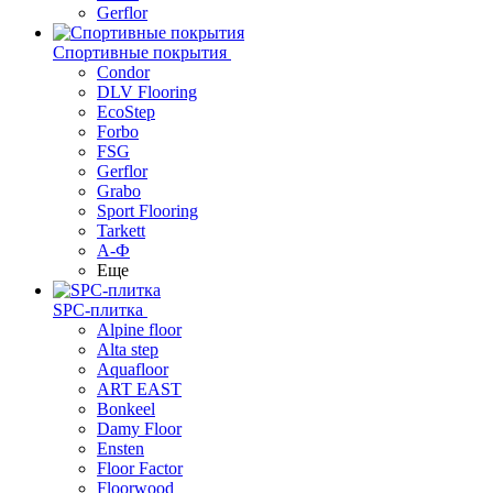
Gerflor
Спортивные покрытия
Condor
DLV Flooring
EcoStep
Forbo
FSG
Gerflor
Grabo
Sport Flooring
Tarkett
А-Ф
Еще
SPC-плитка
Alpine floor
Alta step
Aquafloor
ART EAST
Bonkeel
Damy Floor
Ensten
Floor Factor
Floorwood