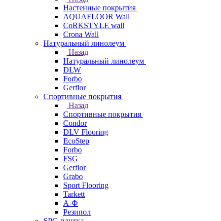
Настенные покрытия
AQUAFLOOR Wall
CoRKSTYLE wall
Crona Wall
Натуральный линолеум
Назад
Натуральный линолеум
DLW
Forbo
Gerflor
Спортивные покрытия
Назад
Спортивные покрытия
Condor
DLV Flooring
EcoStep
Forbo
FSG
Gerflor
Grabo
Sport Flooring
Tarkett
А-Ф
Резипол
SPC-плитка