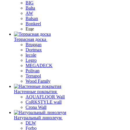
BIG
Balta
AW
Balsan
Bonkeel
Еще
Террасная доска
Bruggan
Dortmax
lecole
Legro
MEGADECK
Polivan
Terrapol
Wood Family
Настенные покрытия
AQUAFLOOR Wall
CoRKSTYLE wall
Crona Wall
Натуральный линолеум
DLW
Forbo