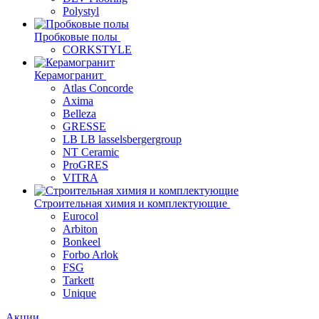
Polystyl
Пробковые полы
CORKSTYLE
Керамогранит
Atlas Concorde
Axima
Belleza
GRESSE
LB LB lasselsbergergroup
NT Ceramic
ProGRES
VITRA
Строительная химия и комплектующие
Eurocol
Arbiton
Bonkeel
Forbo Arlok
FSG
Tarkett
Unique
Акции