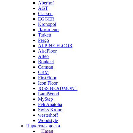
Aberhof
AGT
Classen
EGGER
Kronopol
Ламинели
Tarkett
Pergo
ALPINE FLOOR
AlsaFloor
Arteo
Bonkeel
Camsan
CBM
FirstFloor
Icon Floor
JOSS BEAUMONT
LamiWood
MyStep
Peli Anatolia
Swiss Krono
westerhoff
Woodstyle
Паркетная доска
Назад