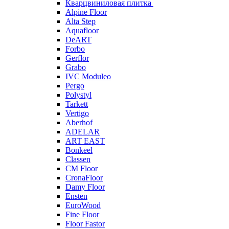
Кварцвиниловая плитка
Alpine Floor
Alta Step
Aquafloor
DeART
Forbo
Gerflor
Grabo
IVC Moduleo
Pergo
Polystyl
Tarkett
Vertigo
Aberhof
ADELAR
ART EAST
Bonkeel
Classen
CM Floor
CronaFloor
Damy Floor
Ensten
EuroWood
Fine Floor
Floor Fastor