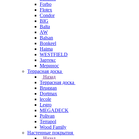
Forbo
Flotex
Condor
BIG
Balta
AW
Balsan
Bonkeel
Haima
WESTFIELD
Зартекс
Меринос
Террасная доска
Назад
Террасная доска
Bruggan
Dortmax
lecole
Legro
MEGADECK
Polivan
Terrapol
Wood Family
Настенные покрытия
Назад