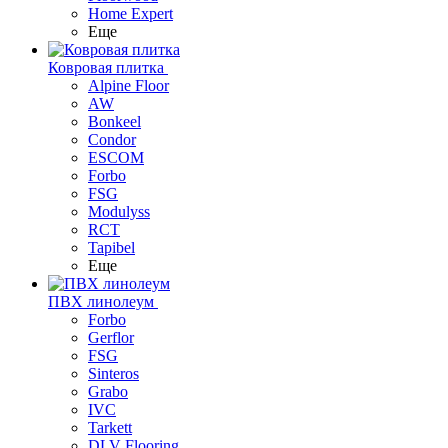
Home Expert
Еще
Ковровая плитка
Alpine Floor
AW
Bonkeel
Condor
ESCOM
Forbo
FSG
Modulyss
RCT
Tapibel
Еще
ПВХ линолеум
Forbo
Gerflor
FSG
Sinteros
Grabo
IVC
Tarkett
DLV Flooring