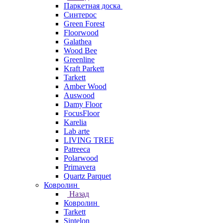
Паркетная доска
Синтерос
Green Forest
Floorwood
Galathea
Wood Bee
Greenline
Kraft Parkett
Tarkett
Amber Wood
Auswood
Damy Floor
FocusFloor
Karelia
Lab arte
LIVING TREE
Patreeca
Polarwood
Primavera
Quartz Parquet
Ковролин
Назад
Ковролин
Tarkett
Sintelon