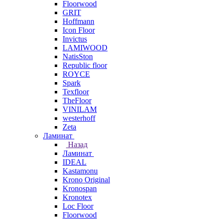
Floorwood
GRIT
Hoffmann
Icon Floor
Invictus
LAMIWOOD
NatisSton
Republic floor
ROYCE
Spark
Texfloor
TheFloor
VINILAM
westerhoff
Zeta
Ламинат
Назад
Ламинат
IDEAL
Kastamonu
Krono Original
Kronospan
Kronotex
Loc Floor
Floorwood