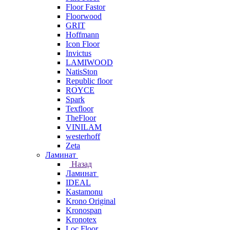
Floor Fastor
Floorwood
GRIT
Hoffmann
Icon Floor
Invictus
LAMIWOOD
NatisSton
Republic floor
ROYCE
Spark
Texfloor
TheFloor
VINILAM
westerhoff
Zeta
Ламинат
Назад
Ламинат
IDEAL
Kastamonu
Krono Original
Kronospan
Kronotex
Loc Floor