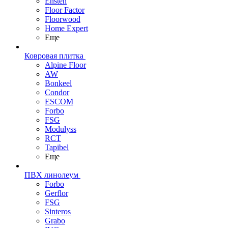
Ensten
Floor Factor
Floorwood
Home Expert
Еще
Ковровая плитка
Alpine Floor
AW
Bonkeel
Condor
ESCOM
Forbo
FSG
Modulyss
RCT
Tapibel
Еще
ПВХ линолеум
Forbo
Gerflor
FSG
Sinteros
Grabo