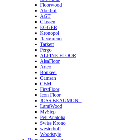
Floorwood
Aberhof
AGT
Classen
EGGER
Kronopol
Ламинели
Tarkett
Pergo
ALPINE FLOOR
AlsaFloor
Arteo
Bonkeel
Camsan
CBM
FirstFloor
Icon Floor
JOSS BEAUMONT
LamiWood
MyStep
Peli Anatolia
Swiss Krono
westerhoff
Woodstyle
Паркетная доска