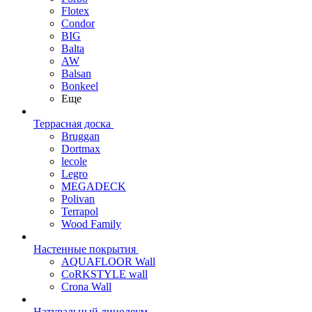
Flotex
Condor
BIG
Balta
AW
Balsan
Bonkeel
Еще
Террасная доска
Bruggan
Dortmax
lecole
Legro
MEGADECK
Polivan
Terrapol
Wood Family
Настенные покрытия
AQUAFLOOR Wall
CoRKSTYLE wall
Crona Wall
Натуральный линолеум