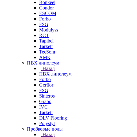
Bonkeel
Condor
ESCOM
Forbo
FSG
Modulyss
RCT
Tapibel
Tarkett
TecSom
АМК
ПВХ линолеум
Назад
ПВХ линолеум
Forbo
Gerflor
FSG
Sinteros
Grabo
IVC
Tarkett
DLV Flooring
Polystyl
Пробковые полы
Назад