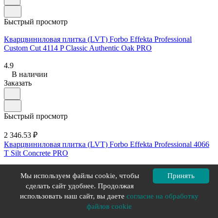
Быстрый просмотр
Кварцвиниловая плитка (LVT) Forbo Effekta Professional
Custom Cut 4114 P Classic Authentic Oak PRO
4.9
В наличии
Заказать
Быстрый просмотр
2 346.53 ₽
Кварцвиниловая плитка (LVT) Forbo Effekta Professional 4066
T Silt Concrete PRO
4.9
Мы используем файлы cookie, чтобы
Принять
В наличии
сделать сайт удобнее. Продолжая
Заказать
использовать наш сайт, вы даете
согласие на обработку
файлов cookie