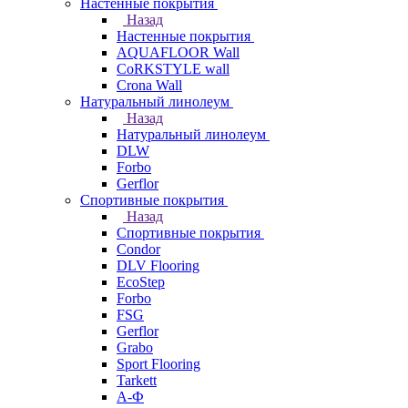
Настенные покрытия
Назад
Настенные покрытия
AQUAFLOOR Wall
CoRKSTYLE wall
Crona Wall
Натуральный линолеум
Назад
Натуральный линолеум
DLW
Forbo
Gerflor
Спортивные покрытия
Назад
Спортивные покрытия
Condor
DLV Flooring
EcoStep
Forbo
FSG
Gerflor
Grabo
Sport Flooring
Tarkett
А-Ф