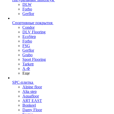
DLW
Forbo
Gerflor
Спортивные покрытия
Condor
DLV Flooring
EcoStep
Forbo
FSG
Gerflor
Grabo
Sport Flooring
Tarkett
А-Ф
Еще
SPC-плитка
Alpine floor
Alta step
Aquafloor
ART EAST
Bonkeel
Damy Floor