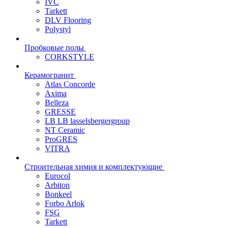
IVC
Tarkett
DLV Flooring
Polystyl
Пробковые полы
CORKSTYLE
Керамогранит
Atlas Concorde
Axima
Belleza
GRESSE
LB LB lasselsbergergroup
NT Ceramic
ProGRES
VITRA
Строительная химия и комплектующие
Eurocol
Arbiton
Bonkeel
Forbo Arlok
FSG
Tarkett