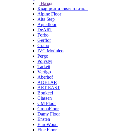
Назад
Кварцвиниловая плитка
Alpine Floor
Alta Step
Aquafloor
DeART
Forbo
Gerflor
Grabo
IVC Moduleo
Pergo
Polystyl
Tarkett
Vertigo
Aberhof
ADELAR
ART EAST
Bonkeel
Classen
CM Floor
CronaFloor
Damy Floor
Ensten
EuroWood
Fine Floor