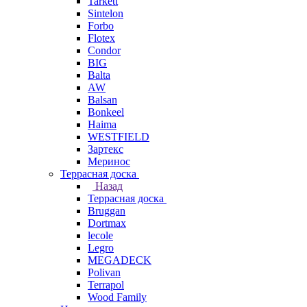
Tarkett
Sintelon
Forbo
Flotex
Condor
BIG
Balta
AW
Balsan
Bonkeel
Haima
WESTFIELD
Зартекс
Меринос
Террасная доска
Назад
Террасная доска
Bruggan
Dortmax
lecole
Legro
MEGADECK
Polivan
Terrapol
Wood Family