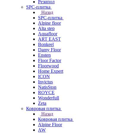
Резипол
SPC-плитка
Назад
SPC-плитка
Alpine floor
Alta step
Aquafloor
ART EAST
Bonkeel
Damy Floor
Ensten
Floor Factor
Floorwood
Home Expert
ICON
Invictus
NatisSton
ROYCE
Wonderfull
Zeta
Ковровая плитка
Назад
Ковровая плитка
Alpine Floor
AW