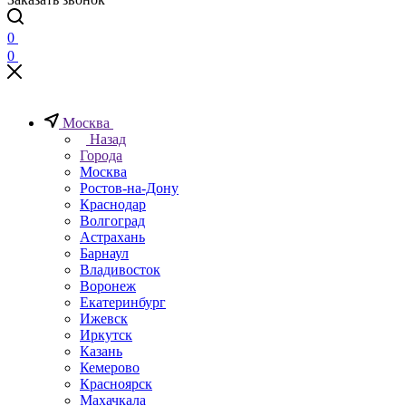
0
0
Москва
Назад
Города
Москва
Ростов-на-Дону
Краснодар
Волгоград
Астрахань
Барнаул
Владивосток
Воронеж
Екатеринбург
Ижевск
Иркутск
Казань
Кемерово
Красноярск
Махачкала