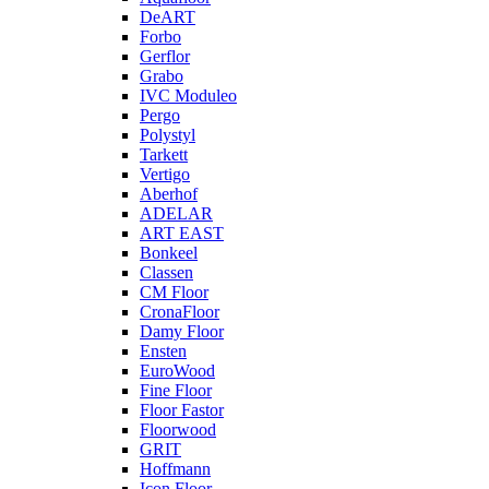
DeART
Forbo
Gerflor
Grabo
IVC Moduleo
Pergo
Polystyl
Tarkett
Vertigo
Aberhof
ADELAR
ART EAST
Bonkeel
Classen
CM Floor
CronaFloor
Damy Floor
Ensten
EuroWood
Fine Floor
Floor Fastor
Floorwood
GRIT
Hoffmann
Icon Floor