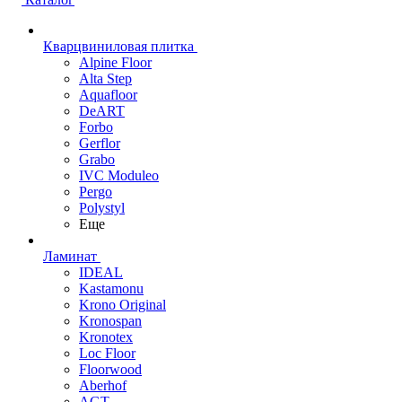
Кварцвиниловая плитка
Alpine Floor
Alta Step
Aquafloor
DeART
Forbo
Gerflor
Grabo
IVC Moduleo
Pergo
Polystyl
Еще
Ламинат
IDEAL
Kastamonu
Krono Original
Kronospan
Kronotex
Loc Floor
Floorwood
Aberhof
AGT