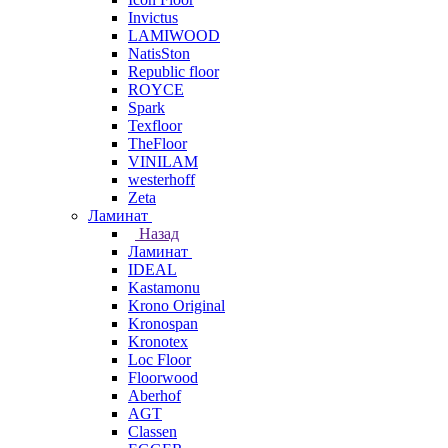
Invictus
LAMIWOOD
NatisSton
Republic floor
ROYCE
Spark
Texfloor
TheFloor
VINILAM
westerhoff
Zeta
Ламинат
Назад
Ламинат
IDEAL
Kastamonu
Krono Original
Kronospan
Kronotex
Loc Floor
Floorwood
Aberhof
AGT
Classen