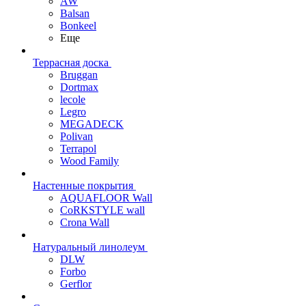
AW
Balsan
Bonkeel
Еще
Террасная доска
Bruggan
Dortmax
lecole
Legro
MEGADECK
Polivan
Terrapol
Wood Family
Настенные покрытия
AQUAFLOOR Wall
CoRKSTYLE wall
Crona Wall
Натуральный линолеум
DLW
Forbo
Gerflor