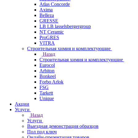
Atlas Concorde
Axima
Belleza
GRESSE
LB LB lasselsbergergroup
NT Ceramic
ProGRES
VITRA
Строительная химия и комплектующие
Назад
Строительная химия и комплектующие
Eurocol
Arbiton
Bonkeel
Forbo Arlok
FSG
Tarkett
Unique
Акции
Услуги
Назад
Услуги
Выездная демонстрация образцов
Пол под ключ
Онлайн-презентация товаров