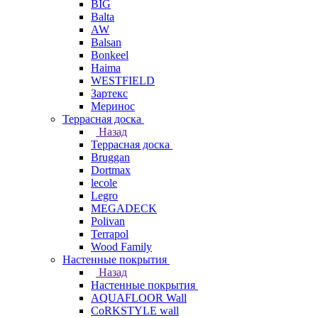
BIG
Balta
AW
Balsan
Bonkeel
Haima
WESTFIELD
Зартекс
Меринос
Террасная доска
Назад
Террасная доска
Bruggan
Dortmax
lecole
Legro
MEGADECK
Polivan
Terrapol
Wood Family
Настенные покрытия
Назад
Настенные покрытия
AQUAFLOOR Wall
CoRKSTYLE wall