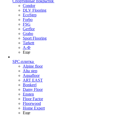
Спортивные покрытия
Condor
DLV Flooring
EcoStep
Forbo
FSG
Gerflor
Grabo
Sport Flooring
Tarkett
А-Ф
Еще
SPC-плитка
Alpine floor
Alta step
Aquafloor
ART EAST
Bonkeel
Damy Floor
Ensten
Floor Factor
Floorwood
Home Expert
Еще