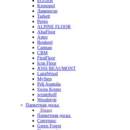
EGGER
Kronopol
Ламинели
Tarkett
Pergo
ALPINE FLOOR
AlsaFloor
Arteo
Bonkeel
Camsan
CBM
FirstFloor
Icon Floor
JOSS BEAUMONT
LamiWood
MyStep
Peli Anatolia
Swiss Krono
westerhoff
Woodstyle
Паркетная доска
Назад
Паркетная доска
Синтерос
Green Forest