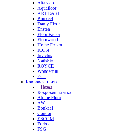
Alta step
Aquafloor
ART EAST
Bonkeel
Damy Floor
Ensten
Floor Factor
Floorwood
Home Expert
ICON
Invictus
NatisSton
ROYCE
Wonderfull
Zeta
Ковровая плитка
Назад
Ковровая плитка
Alpine Floor
AW
Bonkeel
Condor
ESCOM
Forbo
FSG