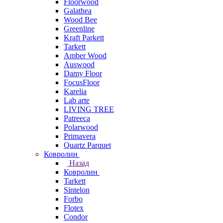
Floorwood
Galathea
Wood Bee
Greenline
Kraft Parkett
Tarkett
Amber Wood
Auswood
Damy Floor
FocusFloor
Karelia
Lab arte
LIVING TREE
Patreeca
Polarwood
Primavera
Quartz Parquet
Ковролин
Назад
Ковролин
Tarkett
Sintelon
Forbo
Flotex
Condor