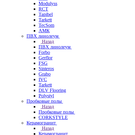
Modulyss
RCT
Tapibel
Tarkett
TecSom
АМК
ПВХ линолеум
Назад
ПВХ линолеум
Forbo
Gerflor
FSG
Sinteros
Grabo
IVC
Tarkett
DLV Flooring
Polystyl
Пробковые полы
Назад
Пробковые полы
CORKSTYLE
Керамогранит
Назад
Керамогранит