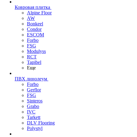
Ковровая плитка
Alpine Floor
AW
Bonkeel
Condor
ESCOM
Forbo
FSG
Modulyss
RCT
Tapibel
Еще
ПВХ линолеум
Forbo
Gerflor
FSG
Sinteros
Grabo
IVC
Tarkett
DLV Flooring
Polystyl