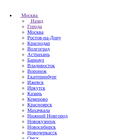
Москва
Назад
Города
Москва
Ростов-на-Дону
Краснодар
Волгоград
Астрахань
Барнаул
Владивосток
Воронеж
Екатеринбург
Ижевск
Иркутск
Казань
Кемерово
Красноярск
Махачкала
Нижний Новгород
Новокузнецк
Новосибирск
Новочеркаcск
Омск