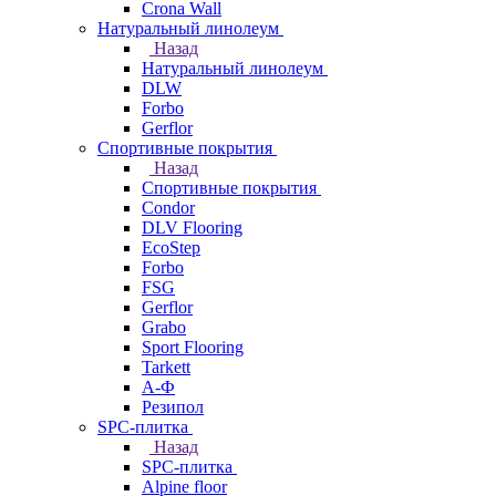
Crona Wall
Натуральный линолеум
Назад
Натуральный линолеум
DLW
Forbo
Gerflor
Спортивные покрытия
Назад
Спортивные покрытия
Condor
DLV Flooring
EcoStep
Forbo
FSG
Gerflor
Grabo
Sport Flooring
Tarkett
А-Ф
Резипол
SPC-плитка
Назад
SPC-плитка
Alpine floor