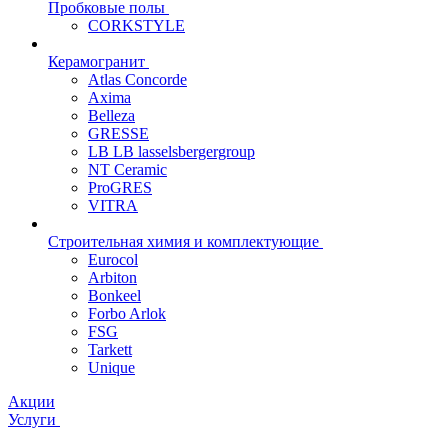
Пробковые полы
CORKSTYLE
Керамогранит
Atlas Concorde
Axima
Belleza
GRESSE
LB LB lasselsbergergroup
NT Ceramic
ProGRES
VITRA
Строительная химия и комплектующие
Eurocol
Arbiton
Bonkeel
Forbo Arlok
FSG
Tarkett
Unique
Акции
Услуги