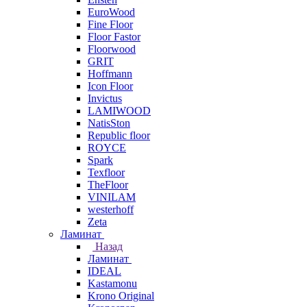
EuroWood
Fine Floor
Floor Fastor
Floorwood
GRIT
Hoffmann
Icon Floor
Invictus
LAMIWOOD
NatisSton
Republic floor
ROYCE
Spark
Texfloor
TheFloor
VINILAM
westerhoff
Zeta
Ламинат
Назад
Ламинат
IDEAL
Kastamonu
Krono Original