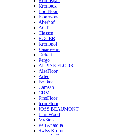
Kronospan
Kronotex
Loc Floor
Floorwood
Aberhof
AGT
Classen
EGGER
Kronopol
Ламинели
Tarkett
Pergo
ALPINE FLOOR
AlsaFloor
Arteo
Bonkeel
Camsan
CBM
FirstFloor
Icon Floor
JOSS BEAUMONT
LamiWood
MyStep
Peli Anatolia
Swiss Krono