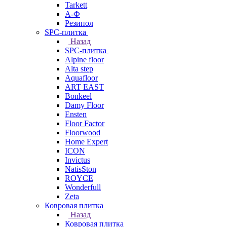
Tarkett
А-Ф
Резипол
SPC-плитка
Назад
SPC-плитка
Alpine floor
Alta step
Aquafloor
ART EAST
Bonkeel
Damy Floor
Ensten
Floor Factor
Floorwood
Home Expert
ICON
Invictus
NatisSton
ROYCE
Wonderfull
Zeta
Ковровая плитка
Назад
Ковровая плитка