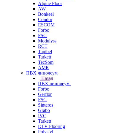
Alpine Floor
AW
Bonkeel
Condor
ESCOM
Forbo
FSG
Modulyss
RCT
Tapibel
Tarkett
TecSom
АМК
ПВХ линолеум
Назад
ПВХ линолеум
Forbo
Gerflor
FSG
Sinteros
Grabo
IVC
Tarkett
DLV Flooring
Polystyl