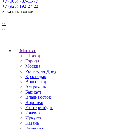
+7 (905) 787-11-77
+7 (928) 192-27-22
Заказать звонок
0
0
Москва
Назад
Города
Москва
Ростов-на-Дону
Краснодар
Волгоград
Астрахань
Барнаул
Владивосток
Воронеж
Екатеринбург
Ижевск
Иркутск
Казань
Кемерово