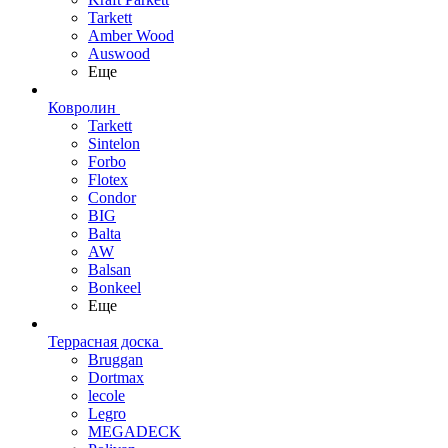
Tarkett
Amber Wood
Auswood
Еще
Ковролин
Tarkett
Sintelon
Forbo
Flotex
Condor
BIG
Balta
AW
Balsan
Bonkeel
Еще
Террасная доска
Bruggan
Dortmax
lecole
Legro
MEGADECK