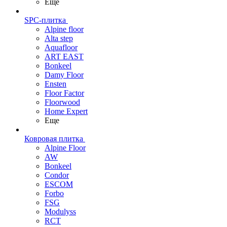
Еще
SPC-плитка
Alpine floor
Alta step
Aquafloor
ART EAST
Bonkeel
Damy Floor
Ensten
Floor Factor
Floorwood
Home Expert
Еще
Ковровая плитка
Alpine Floor
AW
Bonkeel
Condor
ESCOM
Forbo
FSG
Modulyss
RCT