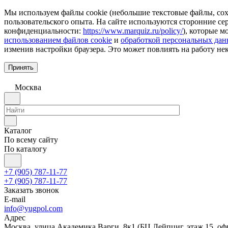
Мы используем файлы cookie (небольшие текстовые файлы, сохр
пользовательского опыта. На сайте используются сторонние с
конфиденциальности:
https://www.marquiz.ru/policy/
), которые м
использованием файлов cookie
и
обработкой персональных да
изменив настройки браузера. Это может повлиять на работу не
Принять
Москва
Каталог
По всему сайту
По каталогу
+7 (905) 787-11-77
+7 (905) 787-11-77
Заказать звонок
E-mail
info@yugpol.com
Адрес
Москва, улица Академика Варги, 8к1 (БЦ Лейпциг, этаж 15, оф