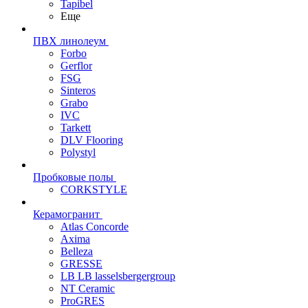
Tapibel
Еще
ПВХ линолеум
Forbo
Gerflor
FSG
Sinteros
Grabo
IVC
Tarkett
DLV Flooring
Polystyl
Пробковые полы
CORKSTYLE
Керамогранит
Atlas Concorde
Axima
Belleza
GRESSE
LB LB lasselsbergergroup
NT Ceramic
ProGRES