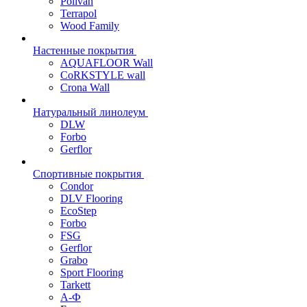
Polivan
Terrapol
Wood Family
Настенные покрытия
AQUAFLOOR Wall
CoRKSTYLE wall
Crona Wall
Натуральный линолеум
DLW
Forbo
Gerflor
Спортивные покрытия
Condor
DLV Flooring
EcoStep
Forbo
FSG
Gerflor
Grabo
Sport Flooring
Tarkett
А-Ф