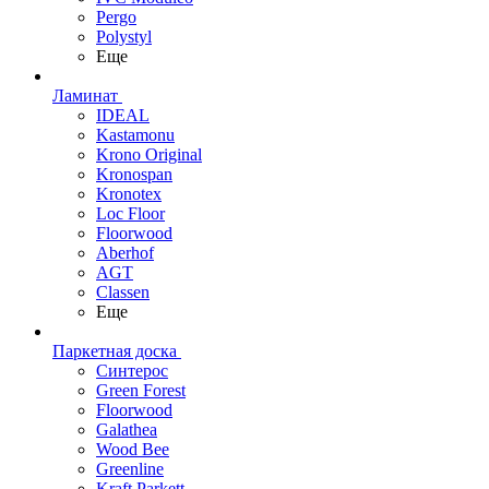
Pergo
Polystyl
Еще
Ламинат
IDEAL
Kastamonu
Krono Original
Kronospan
Kronotex
Loc Floor
Floorwood
Aberhof
AGT
Classen
Еще
Паркетная доска
Синтерос
Green Forest
Floorwood
Galathea
Wood Bee
Greenline
Kraft Parkett