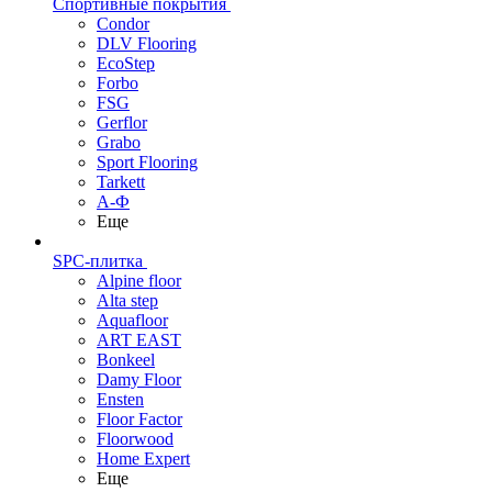
Спортивные покрытия
Condor
DLV Flooring
EcoStep
Forbo
FSG
Gerflor
Grabo
Sport Flooring
Tarkett
А-Ф
Еще
SPC-плитка
Alpine floor
Alta step
Aquafloor
ART EAST
Bonkeel
Damy Floor
Ensten
Floor Factor
Floorwood
Home Expert
Еще