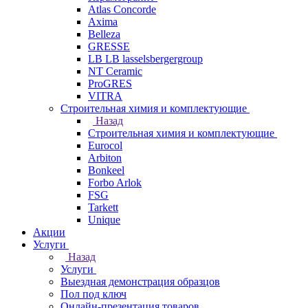
Atlas Concorde
Axima
Belleza
GRESSE
LB LB lasselsbergergroup
NT Ceramic
ProGRES
VITRA
Строительная химия и комплектующие
Назад
Строительная химия и комплектующие
Eurocol
Arbiton
Bonkeel
Forbo Arlok
FSG
Tarkett
Unique
Акции
Услуги
Назад
Услуги
Выездная демонстрация образцов
Пол под ключ
Онлайн-презентация товаров