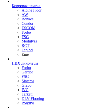
Ковровая плитка
Alpine Floor
AW
Bonkeel
Condor
ESCOM
Forbo
FSG
Modulyss
RCT
Tapibel
Еще
ПВХ линолеум
Forbo
Gerflor
FSG
Sinteros
Grabo
IVC
Tarkett
DLV Flooring
Polystyl