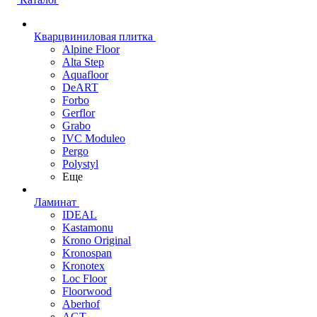
Кварцвиниловая плитка
Alpine Floor
Alta Step
Aquafloor
DeART
Forbo
Gerflor
Grabo
IVC Moduleo
Pergo
Polystyl
Еще
Ламинат
IDEAL
Kastamonu
Krono Original
Kronospan
Kronotex
Loc Floor
Floorwood
Aberhof
AGT