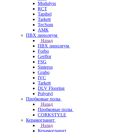
Modulyss
RCT
Tapibel
Tarkett
TecSom
АМК
ПВХ линолеум
Назад
ПВХ линолеум
Forbo
Gerflor
FSG
Sinteros
Grabo
IVC
Tarkett
DLV Flooring
Polystyl
Пробковые полы
Назад
Пробковые полы
CORKSTYLE
Керамогранит
Назад
Керамогранит