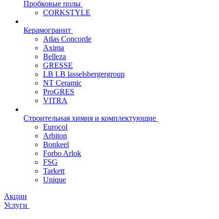
Пробковые полы
CORKSTYLE
Керамогранит
Atlas Concorde
Axima
Belleza
GRESSE
LB LB lasselsbergergroup
NT Ceramic
ProGRES
VITRA
Строительная химия и комплектующие
Eurocol
Arbiton
Bonkeel
Forbo Arlok
FSG
Tarkett
Unique
Акции
Услуги