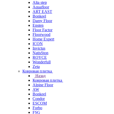
Alta step
Aquafloor
ART EAST
Bonkeel
Damy Floor
Ensten
Floor Factor
Floorwood
Home Expert
ICON
Invictus
NatisSton
ROYCE
Wonderfull
Zeta
Ковровая плитка
Назад
Ковровая плитка
Alpine Floor
AW
Bonkeel
Condor
ESCOM
Forbo
FSG