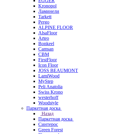
EGGER
Kronopol
Ламинели
Tarkett
Pergo
ALPINE FLOOR
AlsaFloor
Arteo
Bonkeel
Camsan
CBM
FirstFloor
Icon Floor
JOSS BEAUMONT
LamiWood
MyStep
Peli Anatolia
Swiss Krono
westerhoff
Woodstyle
Паркетная доска
Назад
Паркетная доска
Синтерос
Green Forest