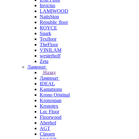
Invictus
LAMIWOOD
NatisSton
Republic floor
ROYCE
Spark
Texfloor
TheFloor
VINILAM
westerhoff
Zeta
Ламинат
Назад
Ламинат
IDEAL
Kastamonu
Krono Original
Kronospan
Kronotex
Loc Floor
Floorwood
Aberhof
AGT
Classen