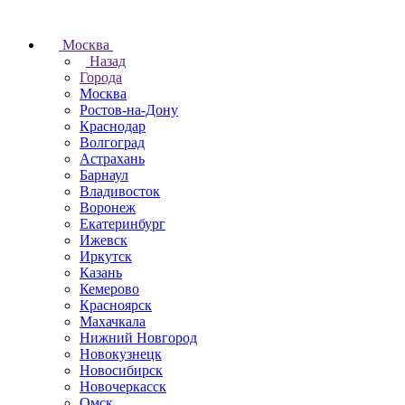
Москва
Назад
Города
Москва
Ростов-на-Дону
Краснодар
Волгоград
Астрахань
Барнаул
Владивосток
Воронеж
Екатеринбург
Ижевск
Иркутск
Казань
Кемерово
Красноярск
Махачкала
Нижний Новгород
Новокузнецк
Новосибирск
Новочеркаcск
Омск