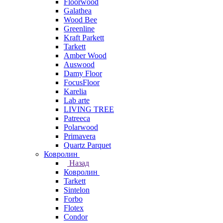
Floorwood
Galathea
Wood Bee
Greenline
Kraft Parkett
Tarkett
Amber Wood
Auswood
Damy Floor
FocusFloor
Karelia
Lab arte
LIVING TREE
Patreeca
Polarwood
Primavera
Quartz Parquet
Ковролин
Назад
Ковролин
Tarkett
Sintelon
Forbo
Flotex
Condor