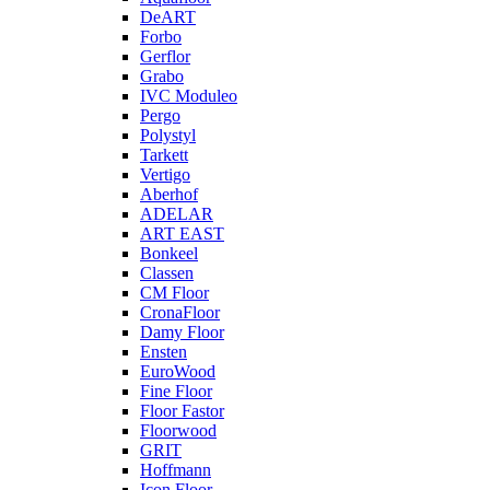
DeART
Forbo
Gerflor
Grabo
IVC Moduleo
Pergo
Polystyl
Tarkett
Vertigo
Aberhof
ADELAR
ART EAST
Bonkeel
Classen
CM Floor
CronaFloor
Damy Floor
Ensten
EuroWood
Fine Floor
Floor Fastor
Floorwood
GRIT
Hoffmann
Icon Floor