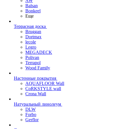
AW
Balsan
Bonkeel
Еще
Террасная доска
Bruggan
Dortmax
lecole
Legro
MEGADECK
Polivan
Terrapol
Wood Family
Настенные покрытия
AQUAFLOOR Wall
CoRKSTYLE wall
Crona Wall
Натуральный линолеум
DLW
Forbo
Gerflor