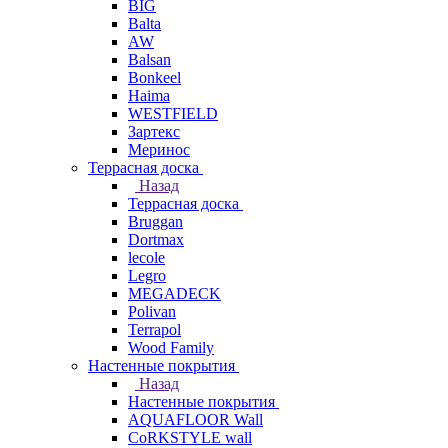
BIG
Balta
AW
Balsan
Bonkeel
Haima
WESTFIELD
Зартекс
Меринос
Террасная доска
Назад
Террасная доска
Bruggan
Dortmax
lecole
Legro
MEGADECK
Polivan
Terrapol
Wood Family
Настенные покрытия
Назад
Настенные покрытия
AQUAFLOOR Wall
CoRKSTYLE wall