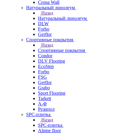
Crona Wall
Натуральный линолеум
Назад
Натуральный линолеум
DLW
Forbo
Gerflor
Спортивные покрытия
Назад
Спортивные покрытия
Condor
DLV Flooring
EcoStep
Forbo
FSG
Gerflor
Grabo
Sport Flooring
Tarkett
А-Ф
Резипол
SPC-плитка
Назад
SPC-плитка
Alpine floor