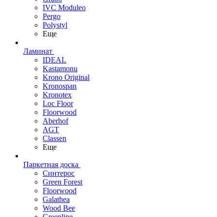
IVC Moduleo
Pergo
Polystyl
Еще
Ламинат
IDEAL
Kastamonu
Krono Original
Kronospan
Kronotex
Loc Floor
Floorwood
Aberhof
AGT
Classen
Еще
Паркетная доска
Синтерос
Green Forest
Floorwood
Galathea
Wood Bee
Greenline