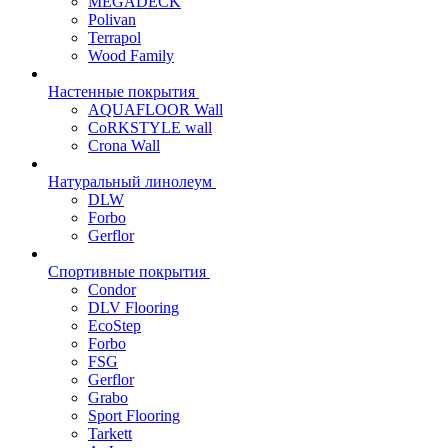
MEGADECK
Polivan
Terrapol
Wood Family
Настенные покрытия
AQUAFLOOR Wall
CoRKSTYLE wall
Crona Wall
Натуральный линолеум
DLW
Forbo
Gerflor
Спортивные покрытия
Condor
DLV Flooring
EcoStep
Forbo
FSG
Gerflor
Grabo
Sport Flooring
Tarkett