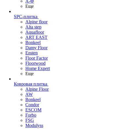
А-Ф
Еще
SPC-плитка
Alpine floor
Alta step
Aquafloor
ART EAST
Bonkeel
Damy Floor
Ensten
Floor Factor
Floorwood
Home Expert
Еще
Ковровая плитка
Alpine Floor
AW
Bonkeel
Condor
ESCOM
Forbo
FSG
Modulyss