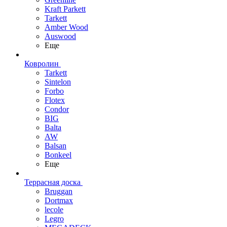
Kraft Parkett
Tarkett
Amber Wood
Auswood
Еще
Ковролин
Tarkett
Sintelon
Forbo
Flotex
Condor
BIG
Balta
AW
Balsan
Bonkeel
Еще
Террасная доска
Bruggan
Dortmax
lecole
Legro