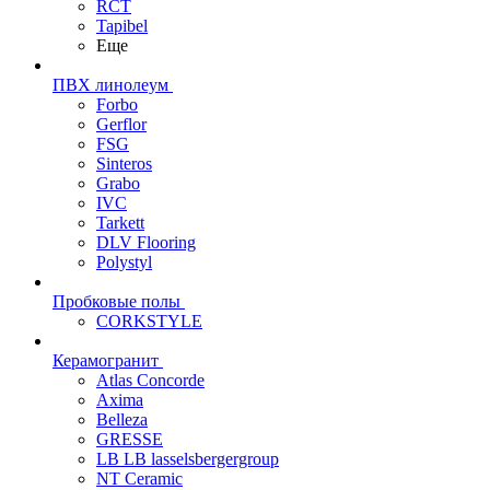
RCT
Tapibel
Еще
ПВХ линолеум
Forbo
Gerflor
FSG
Sinteros
Grabo
IVC
Tarkett
DLV Flooring
Polystyl
Пробковые полы
CORKSTYLE
Керамогранит
Atlas Concorde
Axima
Belleza
GRESSE
LB LB lasselsbergergroup
NT Ceramic