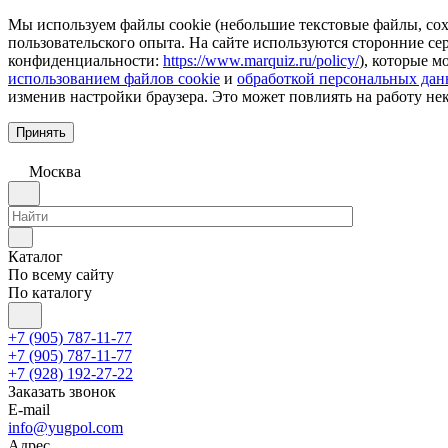
Мы используем файлы cookie (небольшие текстовые файлы, сохр
пользовательского опыта. На сайте используются сторонние с
конфиденциальности:
https://www.marquiz.ru/policy/
), которые м
использованием файлов cookie
и
обработкой персональных да
изменив настройки браузера. Это может повлиять на работу не
Принять
Москва
Каталог
По всему сайту
По каталогу
+7 (905) 787-11-77
+7 (905) 787-11-77
+7 (928) 192-27-22
Заказать звонок
E-mail
info@yugpol.com
Адрес