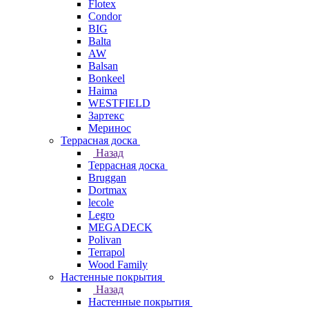
Flotex
Condor
BIG
Balta
AW
Balsan
Bonkeel
Haima
WESTFIELD
Зартекс
Меринос
Террасная доска
Назад
Террасная доска
Bruggan
Dortmax
lecole
Legro
MEGADECK
Polivan
Terrapol
Wood Family
Настенные покрытия
Назад
Настенные покрытия