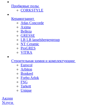
Пробковые полы
CORKSTYLE
Керамогранит
Atlas Concorde
Axima
Belleza
GRESSE
LB LB lasselsbergergroup
NT Ceramic
ProGRES
VITRA
Строительная химия и комплектующие
Eurocol
Arbiton
Bonkeel
Forbo Arlok
FSG
Tarkett
Unique
Акции
Услуги