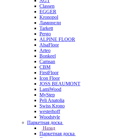
AGT
Classen
EGGER
Kronopol
Ламинели
Tarkett
Pergo
ALPINE FLOOR
AlsaFloor
Arteo
Bonkeel
Camsan
CBM
FirstFloor
Icon Floor
JOSS BEAUMONT
LamiWood
MyStep
Peli Anatolia
Swiss Krono
westerhoff
Woodstyle
Паркетная доска
Назад
Паркетная доска