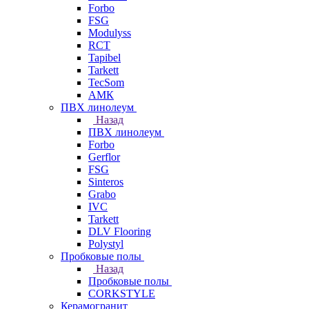
Forbo
FSG
Modulyss
RCT
Tapibel
Tarkett
TecSom
АМК
ПВХ линолеум
Назад
ПВХ линолеум
Forbo
Gerflor
FSG
Sinteros
Grabo
IVC
Tarkett
DLV Flooring
Polystyl
Пробковые полы
Назад
Пробковые полы
CORKSTYLE
Керамогранит