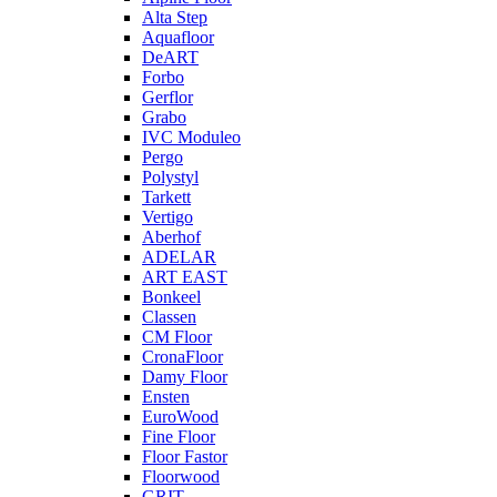
Alta Step
Aquafloor
DeART
Forbo
Gerflor
Grabo
IVC Moduleo
Pergo
Polystyl
Tarkett
Vertigo
Aberhof
ADELAR
ART EAST
Bonkeel
Classen
CM Floor
CronaFloor
Damy Floor
Ensten
EuroWood
Fine Floor
Floor Fastor
Floorwood
GRIT