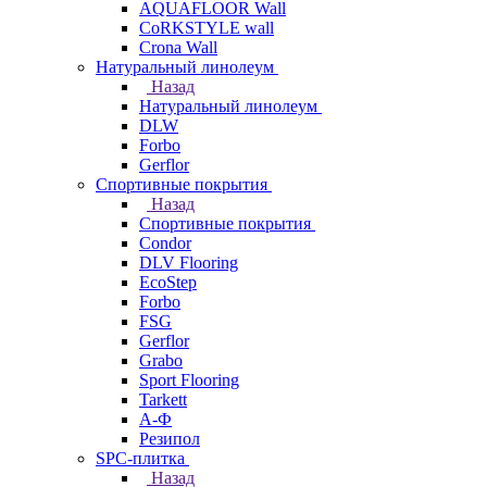
AQUAFLOOR Wall
CoRKSTYLE wall
Crona Wall
Натуральный линолеум
Назад
Натуральный линолеум
DLW
Forbo
Gerflor
Спортивные покрытия
Назад
Спортивные покрытия
Condor
DLV Flooring
EcoStep
Forbo
FSG
Gerflor
Grabo
Sport Flooring
Tarkett
А-Ф
Резипол
SPC-плитка
Назад