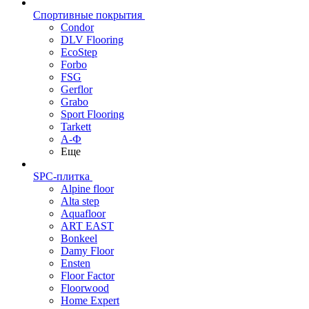
Спортивные покрытия
Condor
DLV Flooring
EcoStep
Forbo
FSG
Gerflor
Grabo
Sport Flooring
Tarkett
А-Ф
Еще
SPC-плитка
Alpine floor
Alta step
Aquafloor
ART EAST
Bonkeel
Damy Floor
Ensten
Floor Factor
Floorwood
Home Expert