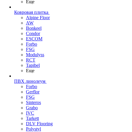
Еще
Ковровая плитка
Alpine Floor
AW
Bonkeel
Condor
ESCOM
Forbo
FSG
Modulyss
RCT
Tapibel
Еще
ПВХ линолеум
Forbo
Gerflor
FSG
Sinteros
Grabo
IVC
Tarkett
DLV Flooring
Polystyl