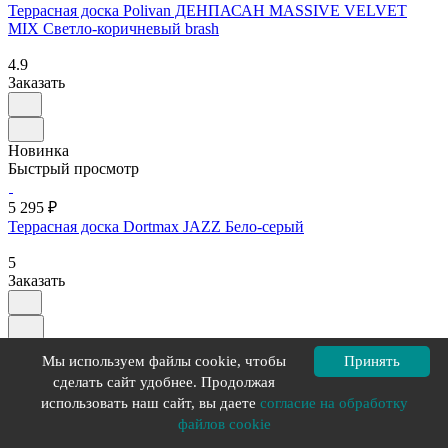
Террасная доска Polivan ДЕНПАСАН MASSIVE VELVET
MIX Светло-коричневый brash
4.9
Заказать
Новинка
Быстрый просмотр
5 295 ₽
Террасная доска Dortmax JAZZ Бело-серый
5
Заказать
Новинка
Мы используем файлы cookie, чтобы
Принять
Быстрый просмотр
сделать сайт удобнее. Продолжая
использовать наш сайт, вы даете
согласие на обработку
5 327 ₽
Террасная доска Polivan СИНГАРАДЖА 3D DESIGN Бежевый
файлов cookie
3d