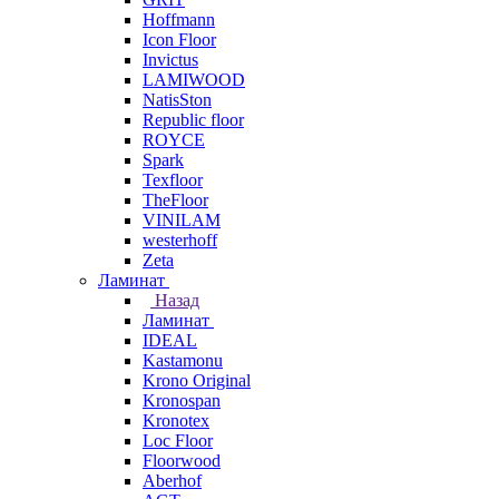
Hoffmann
Icon Floor
Invictus
LAMIWOOD
NatisSton
Republic floor
ROYCE
Spark
Texfloor
TheFloor
VINILAM
westerhoff
Zeta
Ламинат
Назад
Ламинат
IDEAL
Kastamonu
Krono Original
Kronospan
Kronotex
Loc Floor
Floorwood
Aberhof