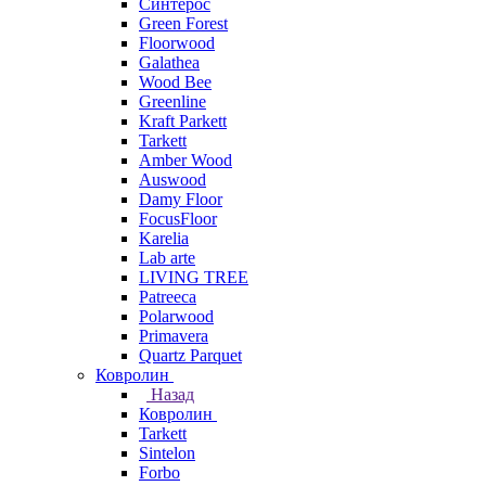
Синтерос
Green Forest
Floorwood
Galathea
Wood Bee
Greenline
Kraft Parkett
Tarkett
Amber Wood
Auswood
Damy Floor
FocusFloor
Karelia
Lab arte
LIVING TREE
Patreeca
Polarwood
Primavera
Quartz Parquet
Ковролин
Назад
Ковролин
Tarkett
Sintelon
Forbo