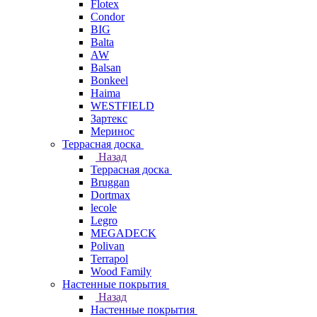
Flotex
Condor
BIG
Balta
AW
Balsan
Bonkeel
Haima
WESTFIELD
Зартекс
Меринос
Террасная доска
Назад
Террасная доска
Bruggan
Dortmax
lecole
Legro
MEGADECK
Polivan
Terrapol
Wood Family
Настенные покрытия
Назад
Настенные покрытия