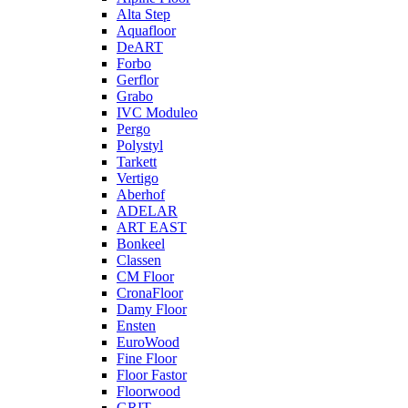
Alta Step
Aquafloor
DeART
Forbo
Gerflor
Grabo
IVC Moduleo
Pergo
Polystyl
Tarkett
Vertigo
Aberhof
ADELAR
ART EAST
Bonkeel
Classen
CM Floor
CronaFloor
Damy Floor
Ensten
EuroWood
Fine Floor
Floor Fastor
Floorwood
GRIT