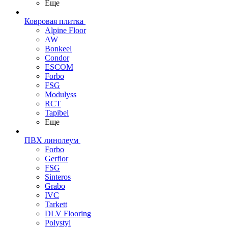
Еще
Ковровая плитка
Alpine Floor
AW
Bonkeel
Condor
ESCOM
Forbo
FSG
Modulyss
RCT
Tapibel
Еще
ПВХ линолеум
Forbo
Gerflor
FSG
Sinteros
Grabo
IVC
Tarkett
DLV Flooring
Polystyl