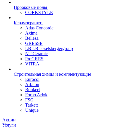
Пробковые полы
CORKSTYLE
Керамогранит
Atlas Concorde
Axima
Belleza
GRESSE
LB LB lasselsbergergroup
NT Ceramic
ProGRES
VITRA
Строительная химия и комплектующие
Eurocol
Arbiton
Bonkeel
Forbo Arlok
FSG
Tarkett
Unique
Акции
Услуги