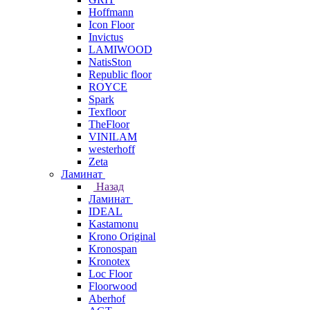
Hoffmann
Icon Floor
Invictus
LAMIWOOD
NatisSton
Republic floor
ROYCE
Spark
Texfloor
TheFloor
VINILAM
westerhoff
Zeta
Ламинат
Назад
Ламинат
IDEAL
Kastamonu
Krono Original
Kronospan
Kronotex
Loc Floor
Floorwood
Aberhof