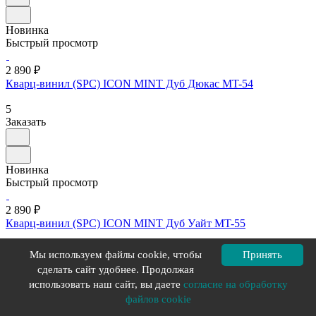
Новинка
Быстрый просмотр
2 890 ₽
Кварц-винил (SPC) ICON MINT Дуб Дюкас MT-54
5
Заказать
Новинка
Быстрый просмотр
2 890 ₽
Кварц-винил (SPC) ICON MINT Дуб Уайт MT-55
5
Мы используем файлы cookie, чтобы
Принять
Заказать
сделать сайт удобнее. Продолжая
использовать наш сайт, вы даете
согласие на обработку
файлов cookie
Новинка