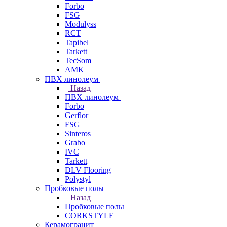
Forbo
FSG
Modulyss
RCT
Tapibel
Tarkett
TecSom
АМК
ПВХ линолеум
Назад
ПВХ линолеум
Forbo
Gerflor
FSG
Sinteros
Grabo
IVC
Tarkett
DLV Flooring
Polystyl
Пробковые полы
Назад
Пробковые полы
CORKSTYLE
Керамогранит