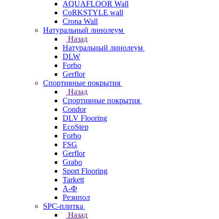
AQUAFLOOR Wall
CoRKSTYLE wall
Crona Wall
Натуральный линолеум
Назад
Натуральный линолеум
DLW
Forbo
Gerflor
Спортивные покрытия
Назад
Спортивные покрытия
Condor
DLV Flooring
EcoStep
Forbo
FSG
Gerflor
Grabo
Sport Flooring
Tarkett
А-Ф
Резипол
SPC-плитка
Назад