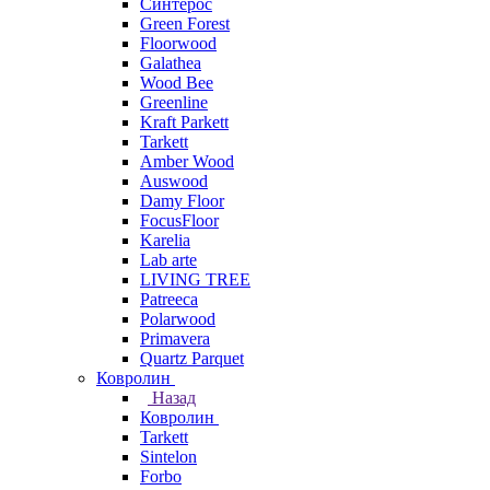
Синтерос
Green Forest
Floorwood
Galathea
Wood Bee
Greenline
Kraft Parkett
Tarkett
Amber Wood
Auswood
Damy Floor
FocusFloor
Karelia
Lab arte
LIVING TREE
Patreeca
Polarwood
Primavera
Quartz Parquet
Ковролин
Назад
Ковролин
Tarkett
Sintelon
Forbo