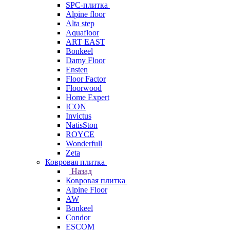
SPC-плитка
Alpine floor
Alta step
Aquafloor
ART EAST
Bonkeel
Damy Floor
Ensten
Floor Factor
Floorwood
Home Expert
ICON
Invictus
NatisSton
ROYCE
Wonderfull
Zeta
Ковровая плитка
Назад
Ковровая плитка
Alpine Floor
AW
Bonkeel
Condor
ESCOM