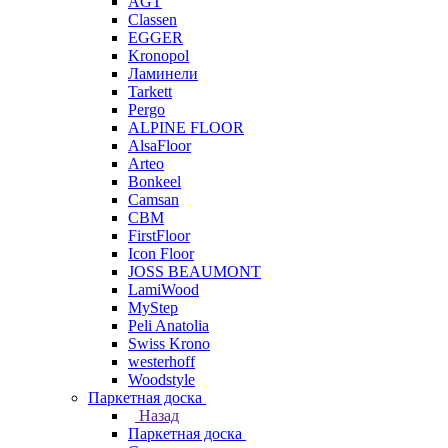
AGT
Classen
EGGER
Kronopol
Ламинели
Tarkett
Pergo
ALPINE FLOOR
AlsaFloor
Arteo
Bonkeel
Camsan
CBM
FirstFloor
Icon Floor
JOSS BEAUMONT
LamiWood
MyStep
Peli Anatolia
Swiss Krono
westerhoff
Woodstyle
Паркетная доска
Назад
Паркетная доска