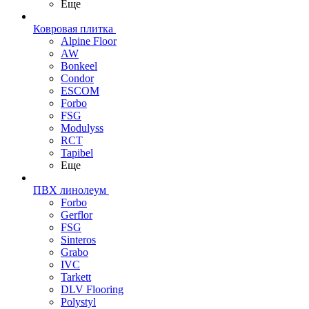
Еще
Ковровая плитка
Alpine Floor
AW
Bonkeel
Condor
ESCOM
Forbo
FSG
Modulyss
RCT
Tapibel
Еще
ПВХ линолеум
Forbo
Gerflor
FSG
Sinteros
Grabo
IVC
Tarkett
DLV Flooring
Polystyl