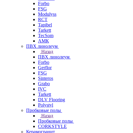
Forbo
FSG
Modulyss
RCT
Tapibel
Tarkett
TecSom
АМК
ПВХ линолеум
Назад
ПВХ линолеум
Forbo
Gerflor
FSG
Sinteros
Grabo
IVC
Tarkett
DLV Flooring
Polystyl
Пробковые полы
Назад
Пробковые полы
CORKSTYLE
Керамогранит