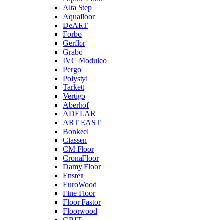
Alta Step
Aquafloor
DeART
Forbo
Gerflor
Grabo
IVC Moduleo
Pergo
Polystyl
Tarkett
Vertigo
Aberhof
ADELAR
ART EAST
Bonkeel
Classen
CM Floor
CronaFloor
Damy Floor
Ensten
EuroWood
Fine Floor
Floor Fastor
Floorwood
GRIT