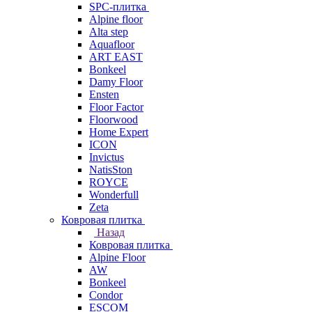
SPC-плитка
Alpine floor
Alta step
Aquafloor
ART EAST
Bonkeel
Damy Floor
Ensten
Floor Factor
Floorwood
Home Expert
ICON
Invictus
NatisSton
ROYCE
Wonderfull
Zeta
Ковровая плитка
Назад
Ковровая плитка
Alpine Floor
AW
Bonkeel
Condor
ESCOM