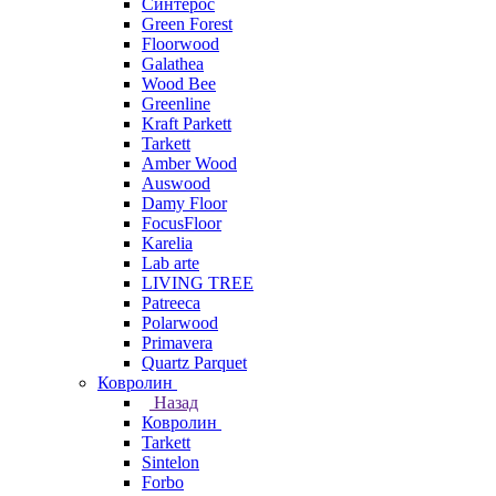
Синтерос
Green Forest
Floorwood
Galathea
Wood Bee
Greenline
Kraft Parkett
Tarkett
Amber Wood
Auswood
Damy Floor
FocusFloor
Karelia
Lab arte
LIVING TREE
Patreeca
Polarwood
Primavera
Quartz Parquet
Ковролин
Назад
Ковролин
Tarkett
Sintelon
Forbo