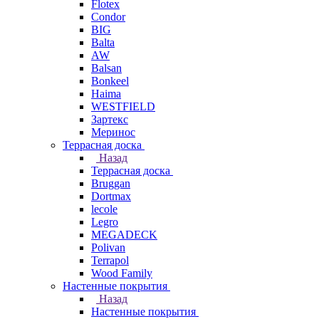
Flotex
Condor
BIG
Balta
AW
Balsan
Bonkeel
Haima
WESTFIELD
Зартекс
Меринос
Террасная доска
Назад
Террасная доска
Bruggan
Dortmax
lecole
Legro
MEGADECK
Polivan
Terrapol
Wood Family
Настенные покрытия
Назад
Настенные покрытия