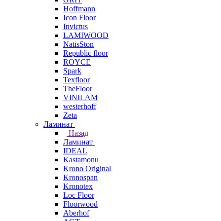
Hoffmann
Icon Floor
Invictus
LAMIWOOD
NatisSton
Republic floor
ROYCE
Spark
Texfloor
TheFloor
VINILAM
westerhoff
Zeta
Ламинат
Назад
Ламинат
IDEAL
Kastamonu
Krono Original
Kronospan
Kronotex
Loc Floor
Floorwood
Aberhof