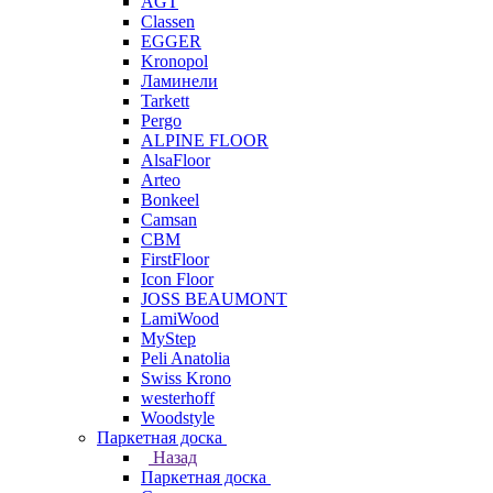
AGT
Classen
EGGER
Kronopol
Ламинели
Tarkett
Pergo
ALPINE FLOOR
AlsaFloor
Arteo
Bonkeel
Camsan
CBM
FirstFloor
Icon Floor
JOSS BEAUMONT
LamiWood
MyStep
Peli Anatolia
Swiss Krono
westerhoff
Woodstyle
Паркетная доска
Назад
Паркетная доска