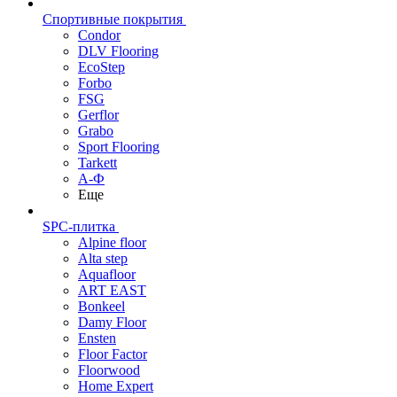
Спортивные покрытия
Condor
DLV Flooring
EcoStep
Forbo
FSG
Gerflor
Grabo
Sport Flooring
Tarkett
А-Ф
Еще
SPC-плитка
Alpine floor
Alta step
Aquafloor
ART EAST
Bonkeel
Damy Floor
Ensten
Floor Factor
Floorwood
Home Expert