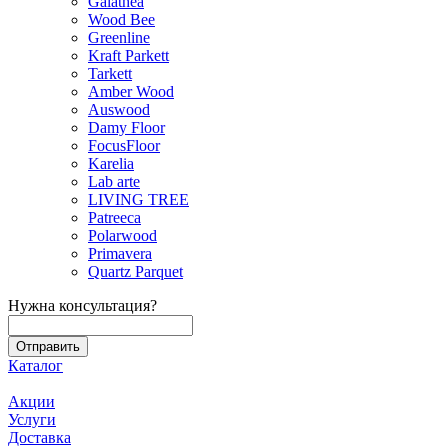
Galathea
Wood Bee
Greenline
Kraft Parkett
Tarkett
Amber Wood
Auswood
Damy Floor
FocusFloor
Karelia
Lab arte
LIVING TREE
Patreeca
Polarwood
Primavera
Quartz Parquet
Нужна консультация?
Каталог
Акции
Услуги
Доставка