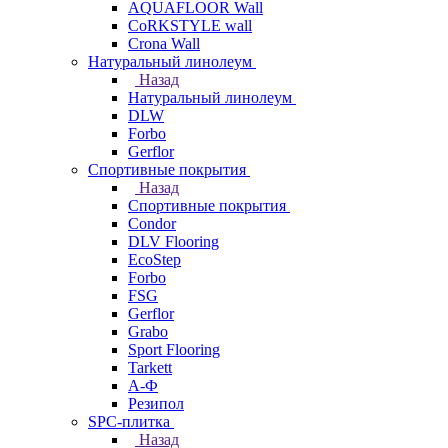
AQUAFLOOR Wall
CoRKSTYLE wall
Crona Wall
Натуральный линолеум
Назад
Натуральный линолеум
DLW
Forbo
Gerflor
Спортивные покрытия
Назад
Спортивные покрытия
Condor
DLV Flooring
EcoStep
Forbo
FSG
Gerflor
Grabo
Sport Flooring
Tarkett
А-Ф
Резипол
SPC-плитка
Назад