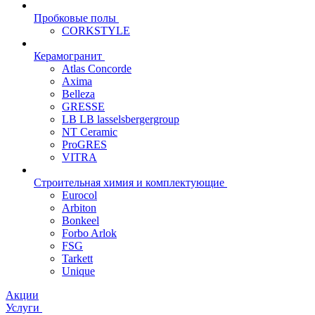
Пробковые полы
CORKSTYLE
Керамогранит
Atlas Concorde
Axima
Belleza
GRESSE
LB LB lasselsbergergroup
NT Ceramic
ProGRES
VITRA
Строительная химия и комплектующие
Eurocol
Arbiton
Bonkeel
Forbo Arlok
FSG
Tarkett
Unique
Акции
Услуги