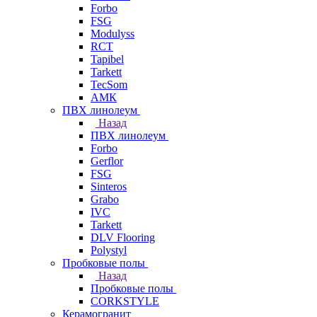
Forbo
FSG
Modulyss
RCT
Tapibel
Tarkett
TecSom
АМК
ПВХ линолеум
Назад
ПВХ линолеум
Forbo
Gerflor
FSG
Sinteros
Grabo
IVC
Tarkett
DLV Flooring
Polystyl
Пробковые полы
Назад
Пробковые полы
CORKSTYLE
Керамогранит