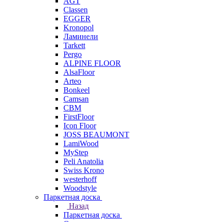
AGT
Classen
EGGER
Kronopol
Ламинели
Tarkett
Pergo
ALPINE FLOOR
AlsaFloor
Arteo
Bonkeel
Camsan
CBM
FirstFloor
Icon Floor
JOSS BEAUMONT
LamiWood
MyStep
Peli Anatolia
Swiss Krono
westerhoff
Woodstyle
Паркетная доска
Назад
Паркетная доска