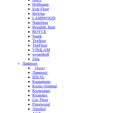
Hoffmann
Icon Floor
Invictus
LAMIWOOD
NatisSton
Republic floor
ROYCE
Spark
Texfloor
TheFloor
VINILAM
westerhoff
Zeta
Ламинат
Назад
Ламинат
IDEAL
Kastamonu
Krono Original
Kronospan
Kronotex
Loc Floor
Floorwood
Aberhof