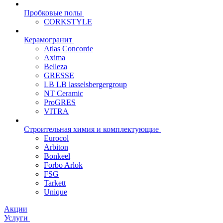
Пробковые полы
CORKSTYLE
Керамогранит
Atlas Concorde
Axima
Belleza
GRESSE
LB LB lasselsbergergroup
NT Ceramic
ProGRES
VITRA
Строительная химия и комплектующие
Eurocol
Arbiton
Bonkeel
Forbo Arlok
FSG
Tarkett
Unique
Акции
Услуги