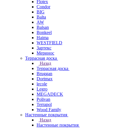
Flotex
Condor
BIG
Balta
AW
Balsan
Bonkeel
Haima
WESTFIELD
Зартекс
Меринос
Террасная доска
Назад
Террасная доска
Bruggan
Dortmax
lecole
Legro
MEGADECK
Polivan
Terrapol
Wood Family
Настенные покрытия
Назад
Настенные покрытия