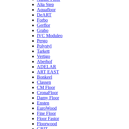
Alta Step
Aquafloor
DeART
Forbo
Gerflor
Grabo
IVC Moduleo
Pergo
Polystyl
Tarkett
Vertigo
Aberhof
ADELAR
ART EAST
Bonkeel
Classen
CM Floor
CronaFloor
Damy Floor
Ensten
EuroWood
Fine Floor
Floor Fastor
Floorwood
GRIT