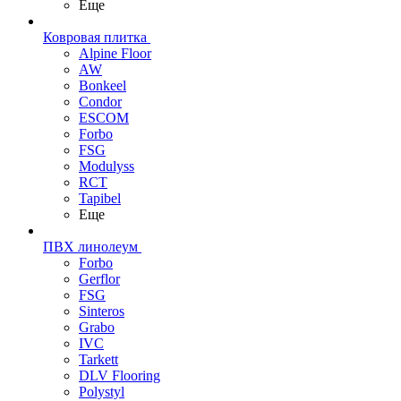
Еще
Ковровая плитка
Alpine Floor
AW
Bonkeel
Condor
ESCOM
Forbo
FSG
Modulyss
RCT
Tapibel
Еще
ПВХ линолеум
Forbo
Gerflor
FSG
Sinteros
Grabo
IVC
Tarkett
DLV Flooring
Polystyl