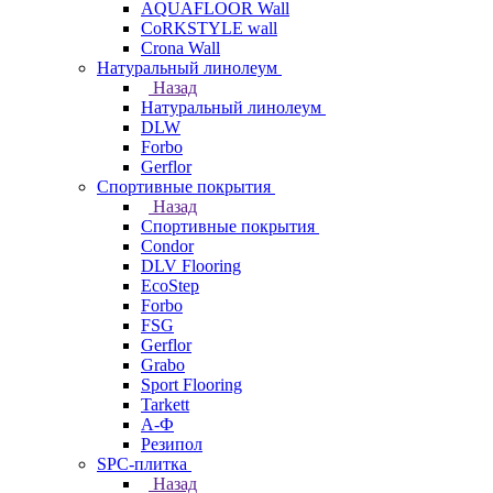
AQUAFLOOR Wall
CoRKSTYLE wall
Crona Wall
Натуральный линолеум
Назад
Натуральный линолеум
DLW
Forbo
Gerflor
Спортивные покрытия
Назад
Спортивные покрытия
Condor
DLV Flooring
EcoStep
Forbo
FSG
Gerflor
Grabo
Sport Flooring
Tarkett
А-Ф
Резипол
SPC-плитка
Назад