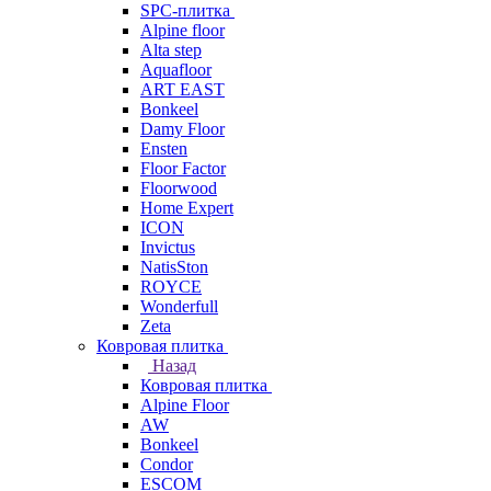
SPC-плитка
Alpine floor
Alta step
Aquafloor
ART EAST
Bonkeel
Damy Floor
Ensten
Floor Factor
Floorwood
Home Expert
ICON
Invictus
NatisSton
ROYCE
Wonderfull
Zeta
Ковровая плитка
Назад
Ковровая плитка
Alpine Floor
AW
Bonkeel
Condor
ESCOM