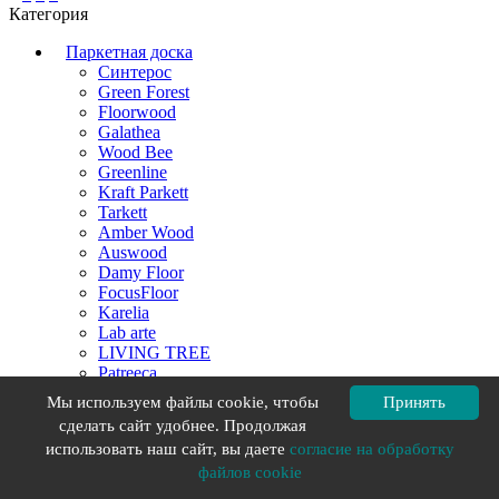
Категория
Паркетная доска
Синтерос
Green Forest
Floorwood
Galathea
Wood Bee
Greenline
Kraft Parkett
Tarkett
Amber Wood
Auswood
Damy Floor
FocusFloor
Karelia
Lab arte
LIVING TREE
Patreeca
Polarwood
Мы используем файлы cookie, чтобы
Принять
Primavera
сделать сайт удобнее. Продолжая
Quartz Parquet
использовать наш сайт, вы даете
согласие на обработку
файлов cookie
Фильтр
Производитель