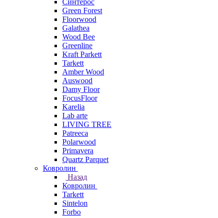
Синтерос
Green Forest
Floorwood
Galathea
Wood Bee
Greenline
Kraft Parkett
Tarkett
Amber Wood
Auswood
Damy Floor
FocusFloor
Karelia
Lab arte
LIVING TREE
Patreeca
Polarwood
Primavera
Quartz Parquet
Ковролин
Назад
Ковролин
Tarkett
Sintelon
Forbo