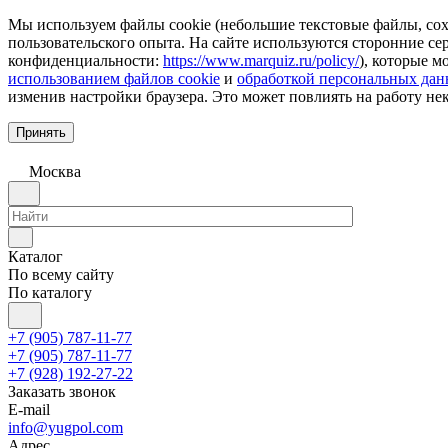
Мы используем файлы cookie (небольшие текстовые файлы, сохр
пользовательского опыта. На сайте используются сторонние с
конфиденциальности:
https://www.marquiz.ru/policy/
), которые м
использованием файлов cookie
и
обработкой персональных да
изменив настройки браузера. Это может повлиять на работу не
Принять
Москва
Каталог
По всему сайту
По каталогу
+7 (905) 787-11-77
+7 (905) 787-11-77
+7 (928) 192-27-22
Заказать звонок
E-mail
info@yugpol.com
Адрес