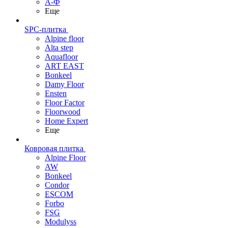
А-Ф
Еще
SPC-плитка
Alpine floor
Alta step
Aquafloor
ART EAST
Bonkeel
Damy Floor
Ensten
Floor Factor
Floorwood
Home Expert
Еще
Ковровая плитка
Alpine Floor
AW
Bonkeel
Condor
ESCOM
Forbo
FSG
Modulyss