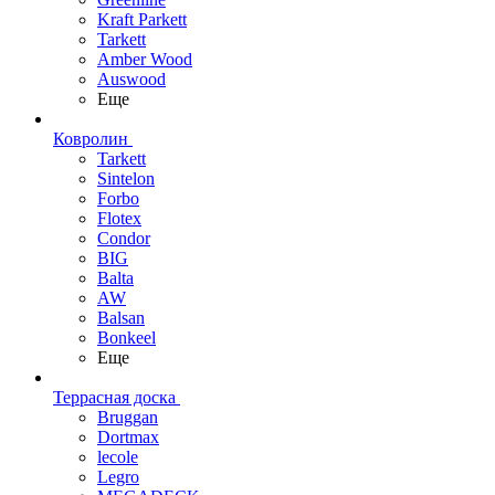
Kraft Parkett
Tarkett
Amber Wood
Auswood
Еще
Ковролин
Tarkett
Sintelon
Forbo
Flotex
Condor
BIG
Balta
AW
Balsan
Bonkeel
Еще
Террасная доска
Bruggan
Dortmax
lecole
Legro