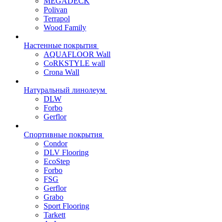
MEGADECK
Polivan
Terrapol
Wood Family
Настенные покрытия
AQUAFLOOR Wall
CoRKSTYLE wall
Crona Wall
Натуральный линолеум
DLW
Forbo
Gerflor
Спортивные покрытия
Condor
DLV Flooring
EcoStep
Forbo
FSG
Gerflor
Grabo
Sport Flooring
Tarkett