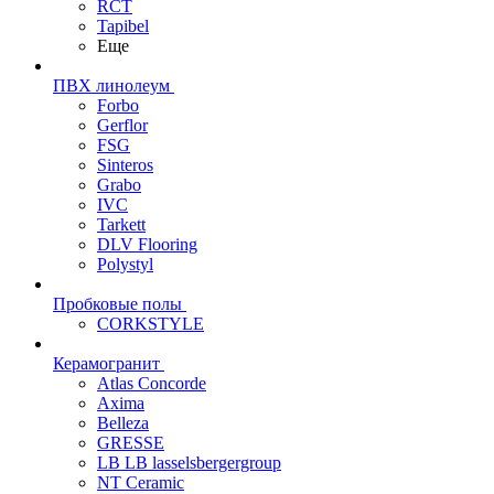
RCT
Tapibel
Еще
ПВХ линолеум
Forbo
Gerflor
FSG
Sinteros
Grabo
IVC
Tarkett
DLV Flooring
Polystyl
Пробковые полы
CORKSTYLE
Керамогранит
Atlas Concorde
Axima
Belleza
GRESSE
LB LB lasselsbergergroup
NT Ceramic